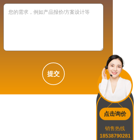
提交
点击询价
销售热线
18538790281